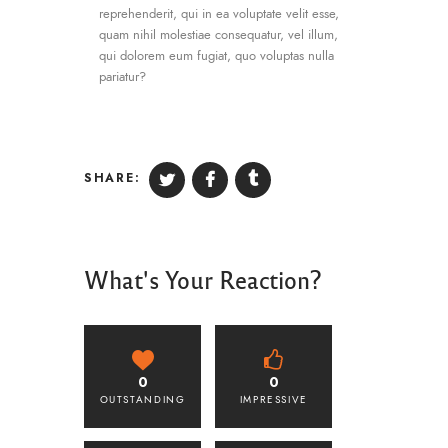
reprehenderit, qui in ea voluptate velit esse,
quam nihil molestiae consequatur, vel illum,
qui dolorem eum fugiat, quo voluptas nulla
pariatur?
SHARE:
What's Your Reaction?
0
0
OUTSTANDING
IMPRESSIVE