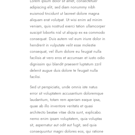
Lorem ipsum dolor sit amet, consectetuer
adipiscing elit, sed diam nonummy nibh
euismod tincidunt ut laoreet dolore magna
aliquam erat volutpat. Ut wisi enim ad minim
veniam, quis nostrud exerci tation ullamcorper
suscipit lobortis nisl ut aliquip ex ea commodo
consequat. Duis autem vel eum iriure dolor in
hendrerit in vulputate velit esse molestie
consequat, vel illum dolore eu feugiat nulla
facilisis at vero eros et accumsan et iusto odio
dignissim qui blandit praesent luptatum zzril
delenit augue duis dolore te feugait nulla
facilisi.
Sed ut perspiciatis, unde omnis iste natus
error sit voluptatem accusantium doloremque
laudantium, totam rem aperiam eaque ipsa,
quae ab illo inventore veritatis et quasi
architecto beatae vitae dicta sunt, explicabo.
nemo enim ipsam voluptatem, quia voluptas
sit, aspernatur aut odit aut fugit, sed quia
consequuntur magni dolores eos, qui ratione