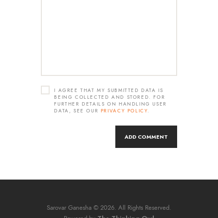
I AGREE THAT MY SUBMITTED DATA IS
BEING COLLECTED AND STORED. FOR
FURTHER DETAILS ON HANDLING USER
DATA, SEE OUR
PRIVACY POLICY
.
Sarovar Ganesha © 2026. All Rights Reserved.