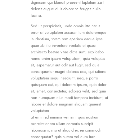
dignissim qui blandit praesent luptatum zzril
delenit augue duis dolore te feugait nulla
facilisi.
Sed ut perspiciatis, unde omnis iste natus
error sit voluptatem accusantium doloremque
laudantium, totam rem aperiam eaque ipsa,
quae ab illo inventore veritatis et quasi
architecto beatae vitae dicta sunt, explicabo.
nemo enim ipsam voluptatem, quia voluptas
sit, aspernatur aut odit aut fugit, sed quia
consequuntur magni dolores eos, qui ratione
voluptatem sequi nesciunt, neque porro
quisquam est, qui dolorem ipsum, quia dolor
sit, amet, consectetur, adipisci velit, sed quia
non numquam eius modi tempora incidunt, ut
labore et dolore magnam aliquam quaerat
voluptatem.
ut enim ad minima veniam, quis nostrum
exercitationem ullam corporis suscipit
laboriosam, nisi ut aliquid ex ea commodi
consequatur? quis autem vel eum iure