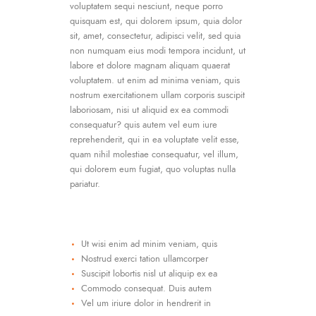
voluptatem sequi nesciunt, neque porro
quisquam est, qui dolorem ipsum, quia dolor
sit, amet, consectetur, adipisci velit, sed quia
non numquam eius modi tempora incidunt, ut
labore et dolore magnam aliquam quaerat
voluptatem. ut enim ad minima veniam, quis
nostrum exercitationem ullam corporis suscipit
laboriosam, nisi ut aliquid ex ea commodi
consequatur? quis autem vel eum iure
reprehenderit, qui in ea voluptate velit esse,
quam nihil molestiae consequatur, vel illum,
qui dolorem eum fugiat, quo voluptas nulla
pariatur.
Ut wisi enim ad minim veniam, quis
Nostrud exerci tation ullamcorper
Suscipit lobortis nisl ut aliquip ex ea
Commodo consequat. Duis autem
Vel um iriure dolor in hendrerit in