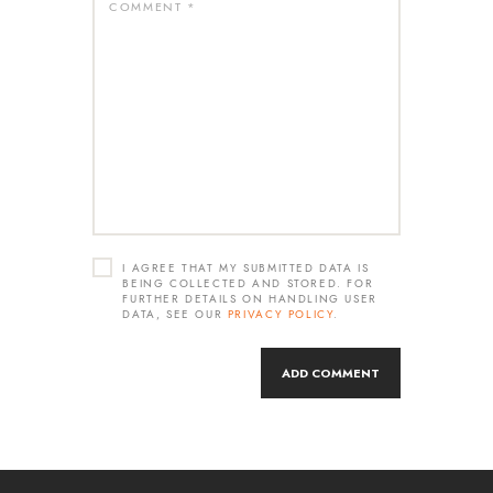
I AGREE THAT MY SUBMITTED DATA IS
BEING COLLECTED AND STORED. FOR
FURTHER DETAILS ON HANDLING USER
DATA, SEE OUR
PRIVACY POLICY
.