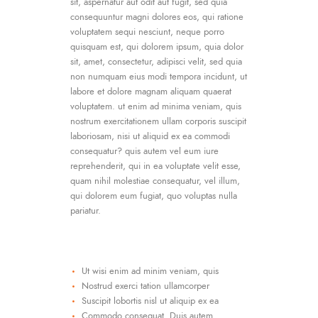
sit, aspernatur aut odit aut fugit, sed quia
consequuntur magni dolores eos, qui ratione
voluptatem sequi nesciunt, neque porro
quisquam est, qui dolorem ipsum, quia dolor
sit, amet, consectetur, adipisci velit, sed quia
non numquam eius modi tempora incidunt, ut
labore et dolore magnam aliquam quaerat
voluptatem. ut enim ad minima veniam, quis
nostrum exercitationem ullam corporis suscipit
laboriosam, nisi ut aliquid ex ea commodi
consequatur? quis autem vel eum iure
reprehenderit, qui in ea voluptate velit esse,
quam nihil molestiae consequatur, vel illum,
qui dolorem eum fugiat, quo voluptas nulla
pariatur.
Ut wisi enim ad minim veniam, quis
Nostrud exerci tation ullamcorper
Suscipit lobortis nisl ut aliquip ex ea
Commodo consequat. Duis autem