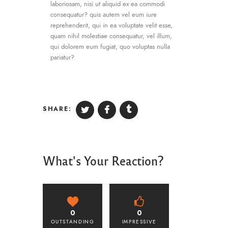
laboriosam, nisi ut aliquid ex ea commodi
consequatur? quis autem vel eum iure
reprehenderit, qui in ea voluptate velit esse,
quam nihil molestiae consequatur, vel illum,
qui dolorem eum fugiat, quo voluptas nulla
pariatur?
SHARE:
What's Your Reaction?
0
0
OUTSTANDING
IMPRESSIVE