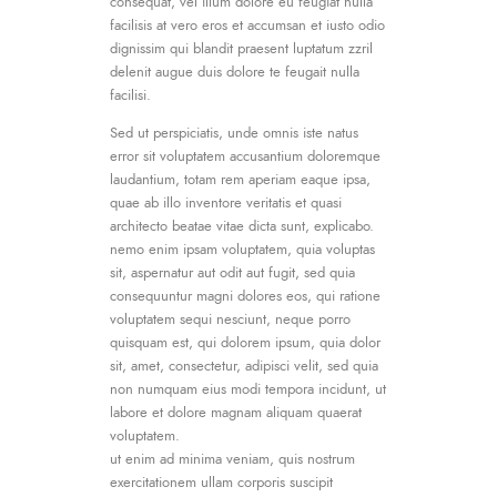
consequat, vel illum dolore eu feugiat nulla
facilisis at vero eros et accumsan et iusto odio
dignissim qui blandit praesent luptatum zzril
delenit augue duis dolore te feugait nulla
facilisi.
Sed ut perspiciatis, unde omnis iste natus
error sit voluptatem accusantium doloremque
laudantium, totam rem aperiam eaque ipsa,
quae ab illo inventore veritatis et quasi
architecto beatae vitae dicta sunt, explicabo.
nemo enim ipsam voluptatem, quia voluptas
sit, aspernatur aut odit aut fugit, sed quia
consequuntur magni dolores eos, qui ratione
voluptatem sequi nesciunt, neque porro
quisquam est, qui dolorem ipsum, quia dolor
sit, amet, consectetur, adipisci velit, sed quia
non numquam eius modi tempora incidunt, ut
labore et dolore magnam aliquam quaerat
voluptatem.
ut enim ad minima veniam, quis nostrum
exercitationem ullam corporis suscipit