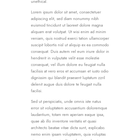
unethical.
Lorem ipsum dolor sit amet, consectetuer
adipiscing elit, sed diam nonummy nibh
euismod tincidunt ut laoreet dolore magna
aliquam erat volutpat. Ut wisi enim ad minim
veniam, quis nostrud exerci tation ullamcorper
suscipit lobortis nisl ut aliquip ex ea commodo
consequat. Duis autem vel eum iriure dolor in
hendrerit in vulputate velit esse molestie
consequat, vel illum dolore eu feugiat nulla
facilisis at vero eros et accumsan et iusto odio
dignissim qui blandit praesent luptatum zzril
delenit augue duis dolore te feugait nulla
facilisi.
Sed ut perspiciatis, unde omnis iste natus
error sit voluptatem accusantium doloremque
laudantium, totam rem aperiam eaque ipsa,
quae ab illo inventore veritatis et quasi
architecto beatae vitae dicta sunt, explicabo.
nemo enim ipsam voluptatem, quia voluptas